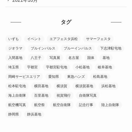
2021年10月
タグ
いずも
イベント
エアフェスタ浜松
サマーフェスタ
ジオラマ
ブルインパルス
ブルーインパルス
下志津駐屯地
入間基地
八王子
写真展
名古屋
国体
基地
埼玉県
宇都宮
宇都宮駐屯地
小松基地
岐阜基地
岡崎サービスエリア
愛知県
東急ハンズ
松島基地
松本駐屯地
横田基地
横須賀
横須賀基地
浜松基地
海上自衛隊
百里基地
祝賀飛行
自衛隊写真
航空機写真
航空祭
航空自衛隊
記念行事
陸上自衛隊
静岡県
静浜基地