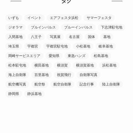
タグ
いずも
イベント
エアフェスタ浜松
サマーフェスタ
ジオラマ
ブルインパルス
ブルーインパルス
下志津駐屯地
入間基地
八王子
写真展
名古屋
国体
基地
埼玉県
宇都宮
宇都宮駐屯地
小松基地
岐阜基地
岡崎サービスエリア
愛知県
東急ハンズ
松島基地
松本駐屯地
横田基地
横須賀
横須賀基地
浜松基地
海上自衛隊
百里基地
祝賀飛行
自衛隊写真
航空機写真
航空祭
航空自衛隊
記念行事
陸上自衛隊
静岡県
静浜基地