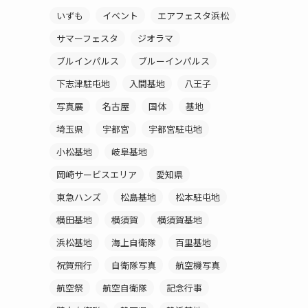
いずも
イベント
エアフェスタ浜松
サマーフェスタ
ジオラマ
ブルインパルス
ブルーインパルス
下志津駐屯地
入間基地
八王子
写真展
名古屋
国体
基地
埼玉県
宇都宮
宇都宮駐屯地
小松基地
岐阜基地
岡崎サービスエリア
愛知県
東急ハンズ
松島基地
松本駐屯地
横田基地
横須賀
横須賀基地
浜松基地
海上自衛隊
百里基地
祝賀飛行
自衛隊写真
航空機写真
航空祭
航空自衛隊
記念行事