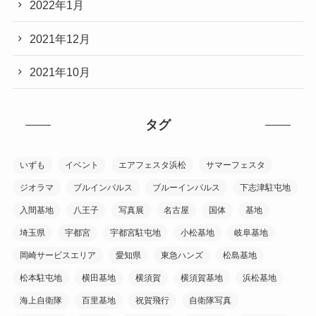
2022年1月
2021年12月
2021年10月
タグ
いずも
イベント
エアフェスタ浜松
サマーフェスタ
ジオラマ
ブルインパルス
ブルーインパルス
下志津駐屯地
入間基地
八王子
写真展
名古屋
国体
基地
埼玉県
宇都宮
宇都宮駐屯地
小松基地
岐阜基地
岡崎サービスエリア
愛知県
東急ハンズ
松島基地
松本駐屯地
横田基地
横須賀
横須賀基地
浜松基地
海上自衛隊
百里基地
祝賀飛行
自衛隊写真