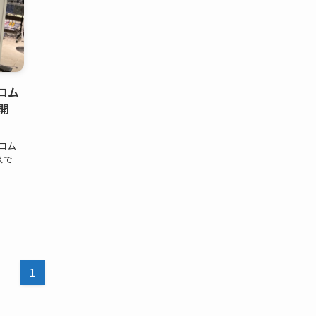
コム
開
コム
バスで
1