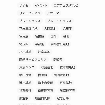
いずも
イベント
エアフェスタ浜松
サマーフェスタ
ジオラマ
ブルインパルス
ブルーインパルス
下志津駐屯地
入間基地
八王子
写真展
名古屋
国体
基地
埼玉県
宇都宮
宇都宮駐屯地
小松基地
岐阜基地
岡崎サービスエリア
愛知県
東急ハンズ
松島基地
松本駐屯地
横田基地
横須賀
横須賀基地
浜松基地
海上自衛隊
百里基地
祝賀飛行
自衛隊写真
航空機写真
航空祭
航空自衛隊
記念行事