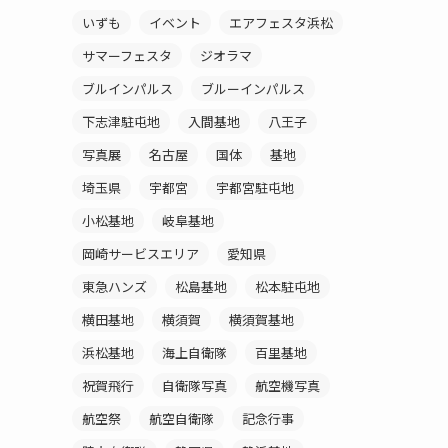
いずも
イベント
エアフェスタ浜松
サマーフェスタ
ジオラマ
ブルインパルス
ブルーインパルス
下志津駐屯地
入間基地
八王子
写真展
名古屋
国体
基地
埼玉県
宇都宮
宇都宮駐屯地
小松基地
岐阜基地
岡崎サービスエリア
愛知県
東急ハンズ
松島基地
松本駐屯地
横田基地
横須賀
横須賀基地
浜松基地
海上自衛隊
百里基地
祝賀飛行
自衛隊写真
航空機写真
航空祭
航空自衛隊
記念行事