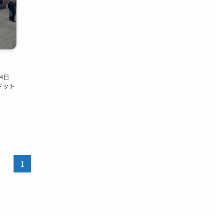
4日
ドット
1