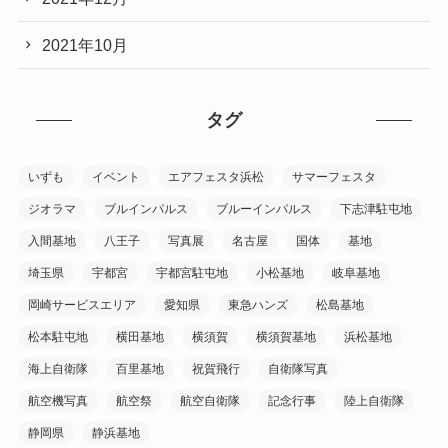
2021年10月
タグ
いずも
イベント
エアフェスタ浜松
サマーフェスタ
ジオラマ
ブルインパルス
ブルーインパルス
下志津駐屯地
入間基地
八王子
写真展
名古屋
国体
基地
埼玉県
宇都宮
宇都宮駐屯地
小松基地
岐阜基地
岡崎サービスエリア
愛知県
東急ハンズ
松島基地
松本駐屯地
横田基地
横須賀
横須賀基地
浜松基地
海上自衛隊
百里基地
祝賀飛行
自衛隊写真
航空機写真
航空祭
航空自衛隊
記念行事
陸上自衛隊
静岡県
静浜基地