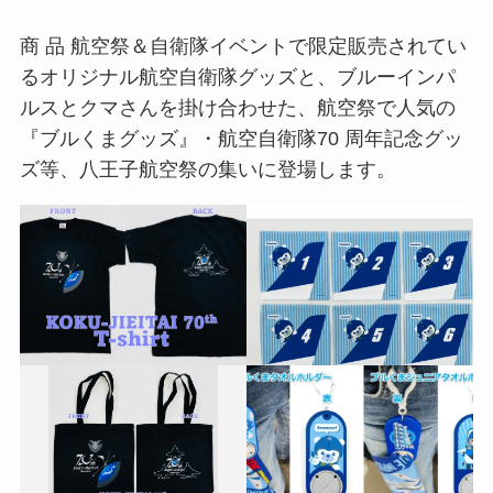
商 品 航空祭＆⾃衛隊イベントで限定販売されてい
るオリジナル航空⾃衛隊グッズと、ブルーインパ
ルスとクマさんを掛け合わせた、航空祭で⼈気の
『ブルくまグッズ』・航空⾃衛隊70 周年記念グッ
ズ等、⼋王⼦航空祭の集いに登場します。