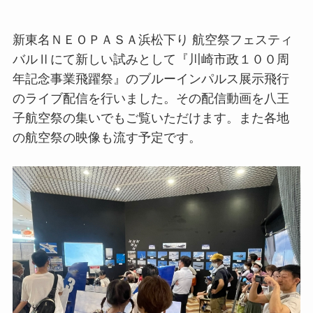
新東名ＮＥＯＰＡＳＡ浜松下り 航空祭フェスティ
バルⅡにて新しい試みとして『川崎市政１００周
年記念事業⾶躍祭』のブルーインパルス展⽰⾶⾏
のライブ配信を⾏いました。その配信動画を⼋王
⼦航空祭の集いでもご覧いただけます。また各地
の航空祭の映像も流す予定です。