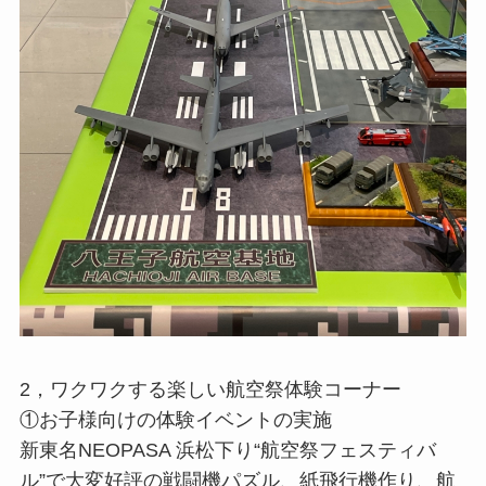
2，ワクワクする楽しい航空祭体験コーナー
①お⼦様向けの体験イベントの実施
新東名NEOPASA 浜松下り“航空祭フェスティバ
ル”で⼤変好評の戦闘機パズル、紙⾶⾏機作り、航