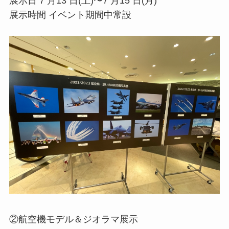
展⽰⽇ 7 ⽉13 ⽇(⼟)〜7 ⽉15 ⽇(⽉)
展⽰時間 イベント期間中常設
②航空機モデル＆ジオラマ展⽰