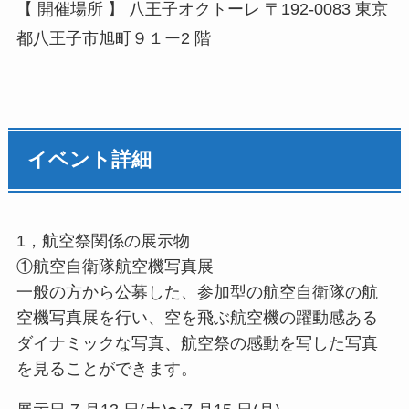
【 開催場所 】 ⼋王⼦オクトーレ 〒192-0083 東京
都⼋王⼦市旭町９１ー2 階
イベント詳細
1，航空祭関係の展⽰物
①航空⾃衛隊航空機写真展
⼀般の⽅から公募した、参加型の航空⾃衛隊の航
空機写真展を⾏い、空を⾶ぶ航空機の躍動感ある
ダイナミックな写真、航空祭の感動を写した写真
を⾒ることができます。