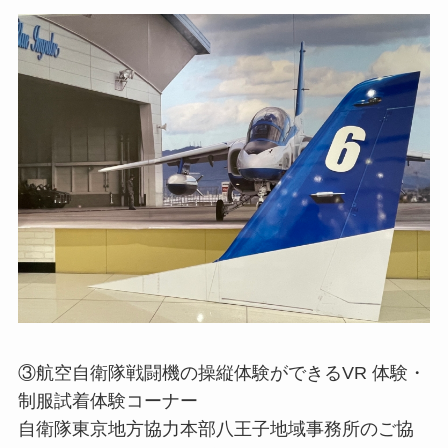
③航空⾃衛隊戦闘機の操縦体験ができるVR 体験・
制服試着体験コーナー
⾃衛隊東京地⽅協⼒本部⼋王⼦地域事務所のご協