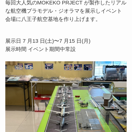
毎回⼤⼈気のMOKEKO PRJECT が製作したリアル
な航空機プラモデル・ジオラマを展⽰しイベント
会場に⼋王⼦航空基地を作り上げます。
展⽰⽇ 7 ⽉13 ⽇(⼟)〜7 ⽉15 ⽇(⽉)
展⽰時間 イベント期間中常設