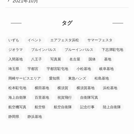
2021年10月
タグ
いずも
イベント
エアフェスタ浜松
サマーフェスタ
ジオラマ
ブルインパルス
ブルーインパルス
下志津駐屯地
入間基地
八王子
写真展
名古屋
国体
基地
埼玉県
宇都宮
宇都宮駐屯地
小松基地
岐阜基地
岡崎サービスエリア
愛知県
東急ハンズ
松島基地
松本駐屯地
横田基地
横須賀
横須賀基地
浜松基地
海上自衛隊
百里基地
祝賀飛行
自衛隊写真
航空機写真
航空祭
航空自衛隊
記念行事
陸上自衛隊
静岡県
静浜基地